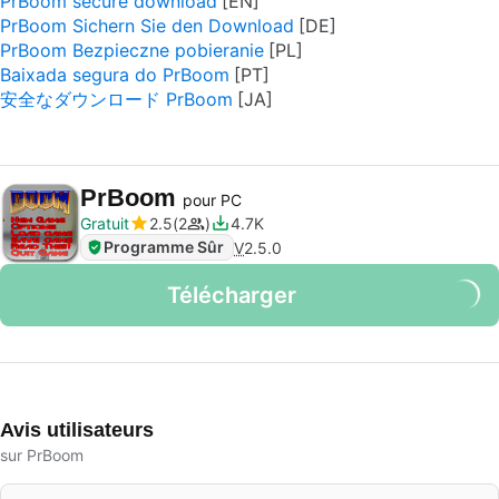
PrBoom secure download
PrBoom Sichern Sie den Download
PrBoom Bezpieczne pobieranie
Baixada segura do PrBoom
安全なダウンロード PrBoom
PrBoom
pour PC
Gratuit
2.5
2
4.7K
Programme Sûr
V
2.5.0
Télécharger
Avis utilisateurs
sur PrBoom