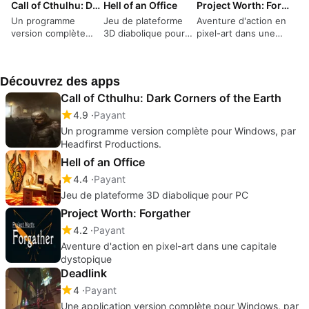
Call of Cthulhu: Dark Corners of the Earth
Hell of an Office
Project Worth: Forgather
Un programme
Jeu de plateforme
Aventure d'action en
version complète
3D diabolique pour
pixel-art dans une
pour Windows, par
PC
capitale dystopique
Headfirst
Productions.
Découvrez des apps
Call of Cthulhu: Dark Corners of the Earth
4.9
Payant
Un programme version complète pour Windows, par
Headfirst Productions.
Hell of an Office
4.4
Payant
Jeu de plateforme 3D diabolique pour PC
Project Worth: Forgather
4.2
Payant
Aventure d'action en pixel-art dans une capitale
dystopique
Deadlink
4
Payant
Une application version complète pour Windows, par